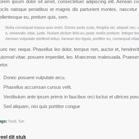
orem ipsum dolor sit amet, consectetuer adipiscing elit. Aenean
ociis natoque penatibus et magnis dis parturient montes, nascetur 
ellentesque eu, pretium quis, sem.
Nulla consequat massa quis enim. Donec pede justo, fringilla vel, aliquet nec, v
a, venenatis vitae, justo. Nullam dictum felis eu pede mollis pretium. Integer 
Aenean vulputate eleifend tellus. Aenean leo ligula, porttitor eu, consequat vitae
unc nec neque. Phasellus leo dolor, tempus non, auctor et, hendrerit qu
uismod vitae, posuere imperdiet, leo. Maecenas malesuada. Praesent
ortor.
Donec posuere vulputate arcu.
Phasellus accumsan cursus velit.
Vestibulum ante ipsum primis in faucibus orci luctus et ultrices pos
Sed aliquam, nisi quis porttitor congue
ags:
food
,
fun
eel dit stuk