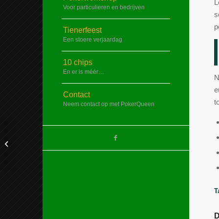
L
Voor particulieren en bedrijven
s
p
Tienerfeest
Een stoere verjaardag
10 chips
En er is méér…
N
e
Contact
t
Neem contact op met PokerQueen
A nice post
T
D