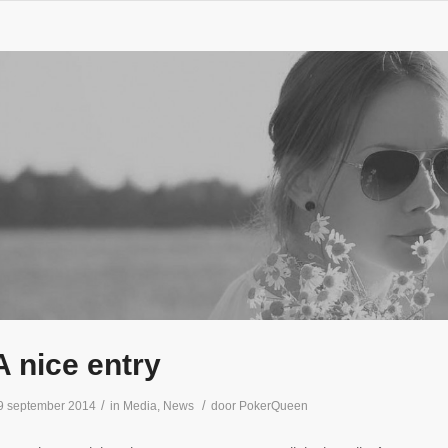
A nice entry
/
/
9 september 2014
in
Media
,
News
door
PokerQueen