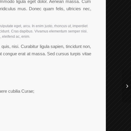
 commodo ligula eget dolor. Aenean massa. Cum
ridiculus mus. Donec quam felis, ultricies nec,
ulputate eget, arcu. In enim justo, rhoncus ut, imperdiet
tincidunt. Cras dapibus. Vivamus elementum semper nisi.
, eleifend ac, enim.
is, nisi. Curabitur ligula sapien, tincidunt non,
 congue erat at massa. Sed cursus turpis vitae
uere cubilia Curae;