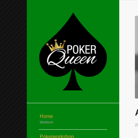
Home
Welkom
2
Pokerworkshop