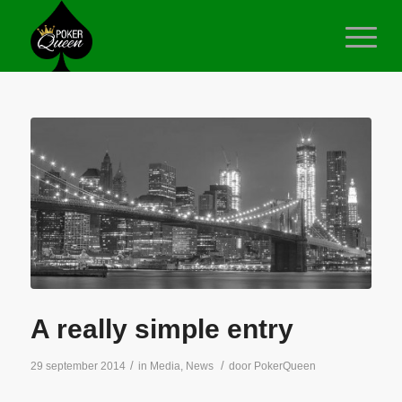
A really simple entry
/
/
29 september 2014
in
Media
,
News
door
PokerQueen