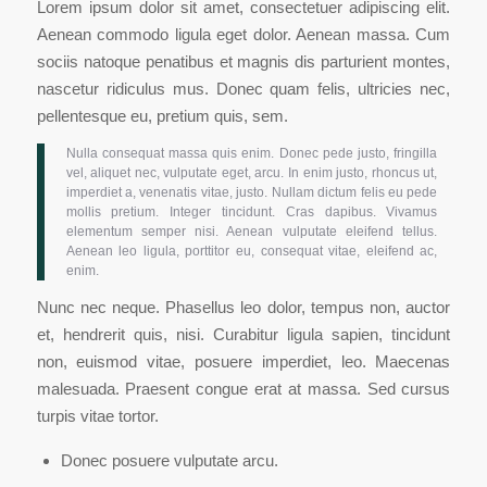
Lorem ipsum dolor sit amet, consectetuer adipiscing elit.
Aenean commodo ligula eget dolor. Aenean massa. Cum
sociis natoque penatibus et magnis dis parturient montes,
nascetur ridiculus mus. Donec quam felis, ultricies nec,
pellentesque eu, pretium quis, sem.
Nulla consequat massa quis enim. Donec pede justo, fringilla
vel, aliquet nec, vulputate eget, arcu. In enim justo, rhoncus ut,
imperdiet a, venenatis vitae, justo. Nullam dictum felis eu pede
mollis pretium. Integer tincidunt. Cras dapibus. Vivamus
elementum semper nisi. Aenean vulputate eleifend tellus.
Aenean leo ligula, porttitor eu, consequat vitae, eleifend ac,
enim.
Nunc nec neque. Phasellus leo dolor, tempus non, auctor
et, hendrerit quis, nisi. Curabitur ligula sapien, tincidunt
non, euismod vitae, posuere imperdiet, leo. Maecenas
malesuada. Praesent congue erat at massa. Sed cursus
turpis vitae tortor.
Donec posuere vulputate arcu.